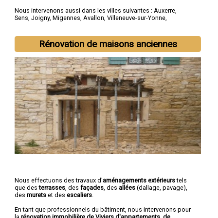
Nous intervenons aussi dans les villes suivantes :
Auxerre
,
Sens
,
Joigny
,
Migennes
,
Avallon
,
Villeneuve-sur-Yonne
,
Tonnerre
,
Saint-Florentin
,
Paron
,
Monéteau
Rénovation de maisons anciennes
Nous effectuons des travaux d'
aménagements extérieurs
tels
que des
terrasses
, des
façades
, des
allées
(dallage, pavage),
des
murets
et des
escaliers
.
En tant que professionnels du bâtiment, nous intervenons pour
la
rénovation immobilière de Viviers d'appartements, de