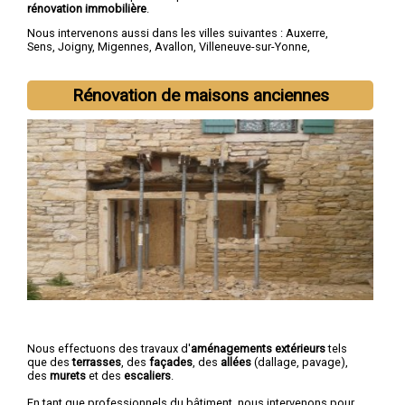
rénovation immobilière
.
Nous intervenons aussi dans les villes suivantes :
Auxerre
,
Sens
,
Joigny
,
Migennes
,
Avallon
,
Villeneuve-sur-Yonne
,
Tonnerre
,
Saint-Florentin
,
Paron
,
Monéteau
Rénovation de maisons anciennes
Nous effectuons des travaux d'
aménagements extérieurs
tels
que des
terrasses
, des
façades
, des
allées
(dallage, pavage),
des
murets
et des
escaliers
.
En tant que professionnels du bâtiment, nous intervenons pour