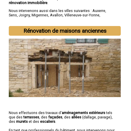
rénovation immobilière
.
Nous intervenons aussi dans les villes suivantes :
Auxerre
,
Sens
,
Joigny
,
Migennes
,
Avallon
,
Villeneuve-sur-Yonne
,
Tonnerre
,
Saint-Florentin
,
Paron
,
Monéteau
Rénovation de maisons anciennes
Nous effectuons des travaux d'
aménagements extérieurs
tels
que des
terrasses
, des
façades
, des
allées
(dallage, pavage),
des
murets
et des
escaliers
.
En tant que professionnels du bâtiment, nous intervenons pour