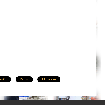
entin
Paron
Monéteau
aint-Clément
Toucy
Cheny
illeblevin
Charny
Gurgy
Venoy