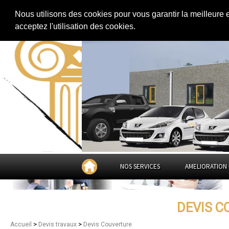
Extension de maison
|
Rénovation de maison
|
Aménagement des combles
Nous utilisons des cookies pour vous garantir la meilleure 
Devis Couverture dans
l'
acceptez l'utilisation des cookies.
NOS SERVICES
AMELIORATION 
DEVIS C
>
>
Accueil
Devis travaux
Devis Couverture