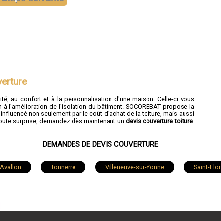
verture
ité, au confort et à la personnalisation d'une maison. Celle-ci vous
 à l’amélioration de l’isolation du bâtiment. SOCOREBAT propose la
 influencé non seulement par le coût d’achat de la toiture, mais aussi
er toute surprise, demandez dès maintenant un
devis couverture toiture
.
DEMANDES DE DEVIS COUVERTURE
Avallon
Tonnerre
Villeneuve-sur-Yonne
Saint-Flor
Pont-sur-Yonne
Appoigny
Villeneuve-la-Guyard
S
Champigny
Héry
Véron
Saint-Fargeau
V