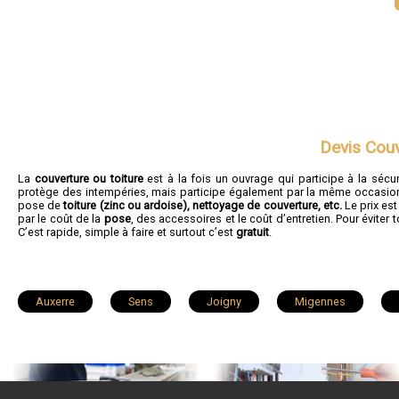
Devis Cou
La
couverture ou toiture
est à la fois un ouvrage qui participe à la sécur
protège des intempéries, mais participe également par la même occasion
pose de
toiture (zinc ou ardoise), nettoyage de couverture, etc.
Le prix est
par le coût de la
pose
, des accessoires et le coût d’entretien. Pour évit
C’est rapide, simple à faire et surtout c’est
gratuit
.
Auxerre
Sens
Joigny
Migennes
Saint-Georges-sur-Baulche
Brienon-sur-Armançon
Saint-Julien-du-Sault
Chablis
Chevannes