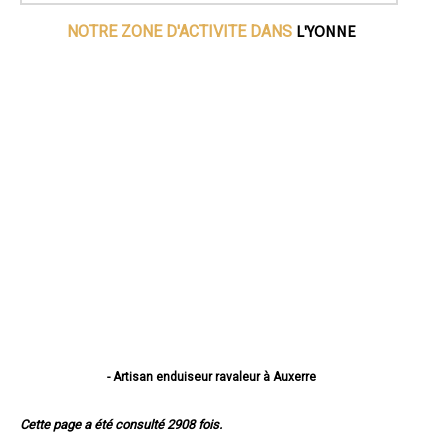
L'YONNE
NOTRE ZONE D'ACTIVITE DANS
- Artisan enduiseur ravaleur à Auxerre
- Artisan enduiseur ravaleur à Sens
- Artisan enduiseur ravaleur à Joigny
Cette page a été consulté 2908 fois.
- Artisan enduiseur ravaleur à Migennes