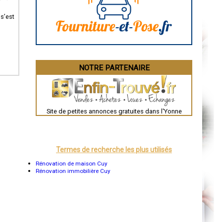
Angoulême
La Rochelle
Bourges
 s’est
Brive-la-Gaillarde
Dijon
Saint-Brieuc
Guéret
Périgueux
Besançon
NOTRE PARTENAIRE
Valence
Évreux
Chartres
Brest
Nîmes
Toulouse
Site de petites annonces gratuites dans l'Yonne
Auch
Bordeaux
Montpellier
Rennes
Châteauroux
Termes de recherche les plus utilisés
Tours
Grenoble
Rénovation de maison Cuy
Dole
Rénovation immobilière Cuy
Mont-de-Marsan
Blois
Saint-Étienne
Le Puy-en-Velay
Nantes
Orléans
Cahors