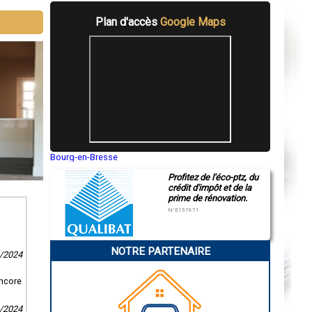
Plan d'accès
Google Maps
Bourg-en-Bresse
Saint-Quentin
Profitez de l'éco-ptz, du
Montluçon
crédit d'impôt et de la
Manosque
prime de rénovation.
Gap
Nice
N°E157671
Annonay
Charleville-Mézières
Pamiers
NOTRE PARTENAIRE
Troyes
6/2024
Narbonne
Rodez
encore
Marseille
Caen
Aurillac
0/2024