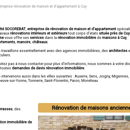
treprise rénovation de maison et d'appartement à Cuy
été SOCOREBAT
,
entreprise de rénovation de maison et d'appartement
spécial
travaux
rénovations intérieurs et extérieurs
tout corps d'etats
située près de Cu
nne
vous offre ses
services
dans la
rénovation immobilière
de
maisons à Cuy
,
rtements
,
manoirs
,
châteaux
.
 travaillons essentiellement avec des agences immobilières, des
architectes
e
culiers.
sitez pas à nous contacter pour plus d'informations, nous sommes à votre di
 toutes
demandes de devis rénovation immobilière
.
intervenons aussi dans les villes suivantes :
Auxerre
,
Sens
,
Joigny
,
Migennes
eneuve-sur-Yonne
,
Tonnerre
,
Saint-Florentin
,
Paron
,
Monéteau
Rénovation de maisons ancienn
errasses
, des
tion immobilière de