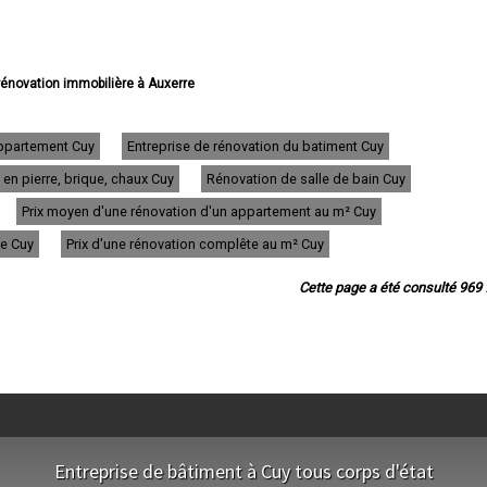
 rénovation immobilière à Auxerre
e rénovation immobilière à Sens
 rénovation immobilière à Joigny
rénovation immobilière à Migennes
appartement Cuy
Entreprise de rénovation du batiment Cuy
 rénovation immobilière à Avallon
en pierre, brique, chaux Cuy
Rénovation de salle de bain Cuy
rénovation immobilière à Tonnerre
tion immobilière à Villeneuve-sur-Yonne
Prix moyen d'une rénovation d'un appartement au m² Cuy
ovation immobilière à Saint-Florentin
e rénovation immobilière à Paron
ue Cuy
Prix d'une rénovation complête au m² Cuy
rénovation immobilière à Monéteau
on immobilière à Saint-Georges-sur-Baulche
Cette page a été consulté 969 f
tion immobilière à Brienon-sur-Armançon
ovation immobilière à Pont-sur-Yonne
rénovation immobilière à Appoigny
tion immobilière à Villeneuve-la-Guyard
novation immobilière à Saint-Clément
e rénovation immobilière à Toucy
e rénovation immobilière à Cheny
tion immobilière à Saint-Julien-du-Sault
 rénovation immobilière à Chablis
Entreprise de bâtiment à Cuy tous corps d'état
rénovation immobilière à Chevannes