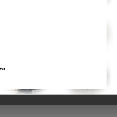
Agen
Mende
Angers
Cherbourg-Octeville
Reims
Saint-Dizier
Laval
Nancy
Verdun
Lorient
Metz
Nevers
Lille
Beauvais
Alençon
Calais
Clermont-Ferrand
Pau
ois.
Tarbes
Perpignan
Strasbourg
Mulhouse
Lyon
Vesoul
Chalon-sur-Saône
Le Mans
Chambéry
Annecy
Paris
Le Havre