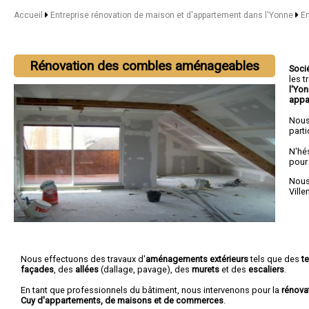
Accueil
Entreprise rénovation de maison et d'appartement dans l'Yonne
En
Rénovation des combles aménageables
Soci
les 
l'Yo
appa
Nous
parti
N'hé
pour
Nous 
Vill
Nous effectuons des travaux d'
aménagements extérieurs
tels que des
t
façades
, des
allées
(dallage, pavage), des
murets
et des
escaliers
.
En tant que professionnels du bâtiment, nous intervenons pour la
rénova
Cuy d'appartements, de maisons et de commerces
.