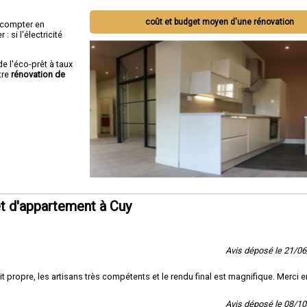
coût et budget moyen d'une rénovation
ut compter en
 si l'électricité
de l'éco-prêt à taux
tre
rénovation de
t d'appartement à Cuy
Avis déposé le 21/0
ait propre, les artisans très compétents et le rendu final est magnifique. Merci 
Avis déposé le 08/1