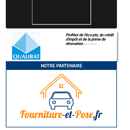
- Entreprise de traitement de remontées capillaires à Nailly
- Entreprise de traitement de remontées capillaires à Joux-la-Ville
- Entreprise de traitement de remontées capillaires à Égriselles-le-
Bocage
- Entreprise de traitement de remontées capillaires à Charmoy
- Entreprise de traitement de remontées capillaires à Sergines
- Entreprise de traitement de remontées capillaires à Villeneuve-
Profitez de l'éco-ptz, du crédit
l'Archevêque
d'impôt et de la prime de
- Entreprise de traitement de remontées capillaires à Perrigny
rénovation.
N°E157671
- Entreprise de traitement de remontées capillaires à Augy
- Entreprise de traitement de remontées capillaires à Saint-Bris-le-
Vineux
- Entreprise de traitement de remontées capillaires à Maillot
NOTRE PARTENAIRE
- Entreprise de traitement de remontées capillaires à Diges
- Entreprise de traitement de remontées capillaires à Cézy
- Entreprise de traitement de remontées capillaires à Tanlay
- Entreprise de traitement de remontées capillaires à Fleury-la-Vallée
- Entreprise de traitement de remontées capillaires à Rosoy
- Entreprise de traitement de remontées capillaires à Ancy-le-Franc
- Entreprise de traitement de remontées capillaires à Vincelles
- Entreprise de traitement de remontées capillaires à Saint-Sauveur-
en-Puisaye
- Entreprise de traitement de remontées capillaires à Champignelles
- Entreprise de traitement de remontées capillaires à Neuvy-Sautour
- Entreprise de traitement de remontées capillaires à Flogny-la-
Chapelle
- Entreprise de traitement de remontées capillaires à Michery