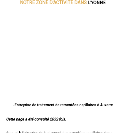
L'YONNE
NOTRE ZONE D'ACTIVITE DANS
- Entreprise de traitement de remontées capillaires à Auxerre
- Entreprise de traitement de remontées capillaires à Sens
- Entreprise de traitement de remontées capillaires à Joigny
Cette page a été consulté 2032 fois.
- Entreprise de traitement de remontées capillaires à Migennes
- Entreprise de traitement de remontées capillaires à Avallon
- Entreprise de traitement de remontées capillaires à Tonnerre
Accueil
Entreprise de traitement de remontées capillaires dans