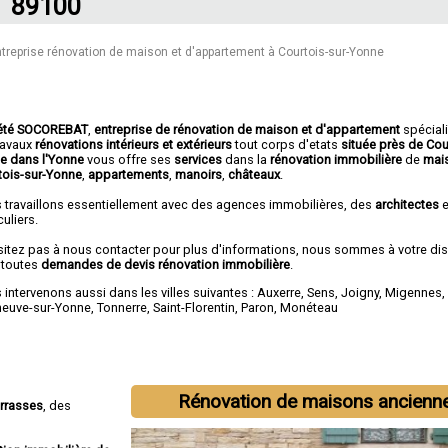
89100
treprise rénovation de maison et d'appartement à Courtois-sur-Yonne
été SOCOREBAT
,
entreprise de rénovation de maison et d'appartement
spécial
travaux
rénovations intérieurs et extérieurs
tout corps d'etats
située près de Cou
e dans l'Yonne
vous offre ses
services
dans la
rénovation immobilière
de
mai
tois-sur-Yonne
,
appartements
,
manoirs
,
châteaux
.
 travaillons essentiellement avec des agences immobilières, des
architectes
e
culiers.
sitez pas à nous contacter pour plus d'informations, nous sommes à votre di
 toutes
demandes de devis rénovation immobilière
.
intervenons aussi dans les villes suivantes :
Auxerre
,
Sens
,
Joigny
,
Migennes
eneuve-sur-Yonne
,
Tonnerre
,
Saint-Florentin
,
Paron
,
Monéteau
Rénovation de maisons ancienn
errasses
, des