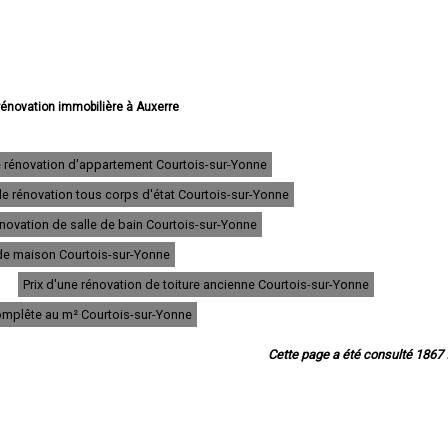
 rénovation immobilière à Auxerre
e rénovation immobilière à Sens
 rénovation immobilière à Joigny
rénovation immobilière à Migennes
e rénovation d'appartement Courtois-sur-Yonne
 rénovation immobilière à Avallon
de rénovation tous corps d'état Courtois-sur-Yonne
rénovation immobilière à Tonnerre
tion immobilière à Villeneuve-sur-Yonne
novation de salle de bain Courtois-sur-Yonne
ovation immobilière à Saint-Florentin
e rénovation immobilière à Paron
n de maison Courtois-sur-Yonne
rénovation immobilière à Monéteau
Prix d'une rénovation de toiture ancienne Courtois-sur-Yonne
on immobilière à Saint-Georges-sur-Baulche
tion immobilière à Brienon-sur-Armançon
complête au m² Courtois-sur-Yonne
ovation immobilière à Pont-sur-Yonne
rénovation immobilière à Appoigny
Cette page a été consulté 1867 f
tion immobilière à Villeneuve-la-Guyard
novation immobilière à Saint-Clément
e rénovation immobilière à Toucy
e rénovation immobilière à Cheny
tion immobilière à Saint-Julien-du-Sault