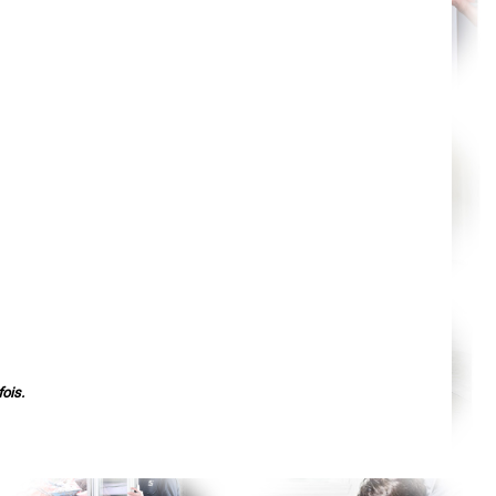
Nantes
Orléans
Cahors
Agen
Mende
Angers
Cherbourg-Octeville
Reims
Saint-Dizier
Laval
Nancy
Verdun
Lorient
Metz
Nevers
Lille
Beauvais
Alençon
Calais
Clermont-Ferrand
Pau
Tarbes
Perpignan
Strasbourg
ois.
Mulhouse
Lyon
Vesoul
Chalon-sur-Saône
Le Mans
Chambéry