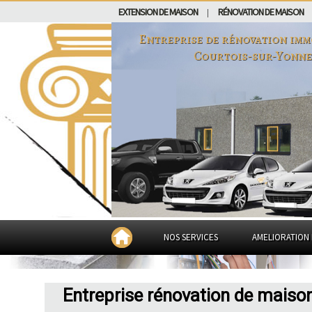
EXTENSION DE MAISON
RÉNOVATION DE MAISON
|
Entreprise de rénovation imm
Courtois-sur-Yonne
NOS SERVICES
AMELIORATION 
Entreprise rénovation de maiso