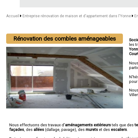
Accueil
Entreprise rénovation de maison et d'appartement dans l'Yonne
En
Rénovation des combles aménageables
Soci
les 
Yonn
Cour
Nous
parti
N'hé
pour
Nous 
Vill
Nous effectuons des travaux d'
aménagements extérieurs
tels que des
t
façades
, des
allées
(dallage, pavage), des
murets
et des
escaliers
.