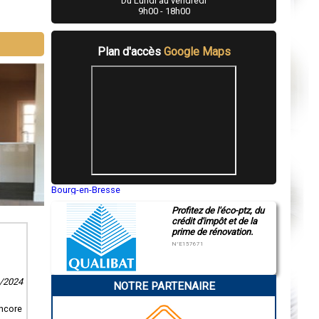
Du Lundi au vendredi
9h00 - 18h00
Plan d'accès
Google Maps
Bourg-en-Bresse
Saint-Quentin
Profitez de l'éco-ptz, du
Montluçon
crédit d'impôt et de la
Manosque
prime de rénovation.
Gap
Nice
N°E157671
Annonay
Charleville-Mézières
Pamiers
6/2024
NOTRE PARTENAIRE
Troyes
Narbonne
Rodez
encore
Marseille