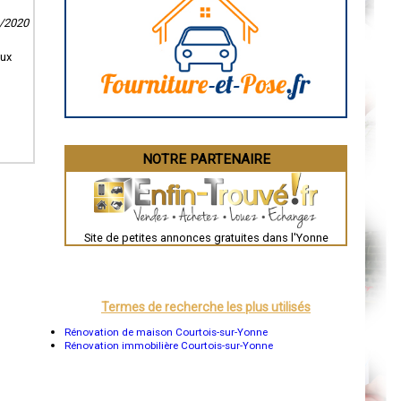
Caen
9/2020
Aurillac
Angoulême
La Rochelle
eux
Bourges
Brive-la-Gaillarde
Dijon
Saint-Brieuc
Guéret
Périgueux
Besançon
NOTRE PARTENAIRE
Valence
Évreux
Chartres
Brest
Nîmes
Toulouse
Site de petites annonces gratuites dans l'Yonne
Auch
Bordeaux
Montpellier
Rennes
Châteauroux
Termes de recherche les plus utilisés
Tours
Grenoble
Rénovation de maison Courtois-sur-Yonne
Dole
Rénovation immobilière Courtois-sur-Yonne
Mont-de-Marsan
Blois
Saint-Étienne
Le Puy-en-Velay