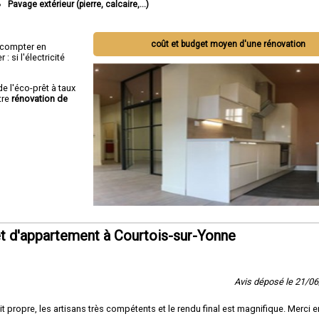
Pavage extérieur (pierre, calcaire,...)
coût et budget moyen d'une rénovation
ut compter en
 si l'électricité
de l'éco-prêt à taux
tre
rénovation de
t d'appartement à Courtois-sur-Yonne
Avis déposé le 21/0
ait propre, les artisans très compétents et le rendu final est magnifique. Merci 