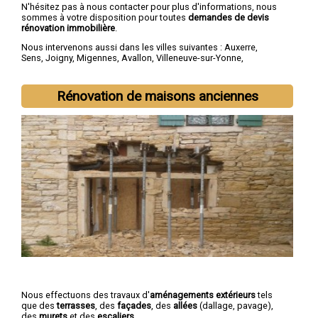
N'hésitez pas à nous contacter pour plus d'informations, nous
sommes à votre disposition pour toutes
demandes de devis
rénovation immobilière
.
Nous intervenons aussi dans les villes suivantes :
Auxerre
,
Sens
,
Joigny
,
Migennes
,
Avallon
,
Villeneuve-sur-Yonne
,
Tonnerre
,
Saint-Florentin
,
Paron
,
Monéteau
Rénovation de maisons anciennes
Nous effectuons des travaux d'
aménagements extérieurs
tels
que des
terrasses
, des
façades
, des
allées
(dallage, pavage),
des
murets
et des
escaliers
.