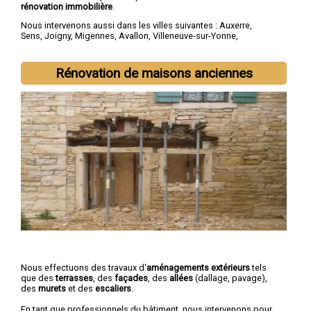
rénovation immobilière
.
Nous intervenons aussi dans les villes suivantes :
Auxerre
,
Sens
,
Joigny
,
Migennes
,
Avallon
,
Villeneuve-sur-Yonne
,
Tonnerre
,
Saint-Florentin
,
Paron
,
Monéteau
Rénovation de maisons anciennes
Nous effectuons des travaux d'
aménagements extérieurs
tels
que des
terrasses
, des
façades
, des
allées
(dallage, pavage),
des
murets
et des
escaliers
.
En tant que professionnels du bâtiment, nous intervenons pour