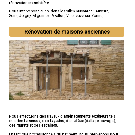
rénovation immobilière
.
Nous intervenons aussi dans les villes suivantes :
Auxerre
,
Sens
,
Joigny
,
Migennes
,
Avallon
,
Villeneuve-sur-Yonne
,
Tonnerre
,
Saint-Florentin
,
Paron
,
Monéteau
Rénovation de maisons anciennes
Nous effectuons des travaux d'
aménagements extérieurs
tels
que des
terrasses
, des
façades
, des
allées
(dallage, pavage),
des
murets
et des
escaliers
.
En tant que professionnels du bâtiment, nous intervenons pour