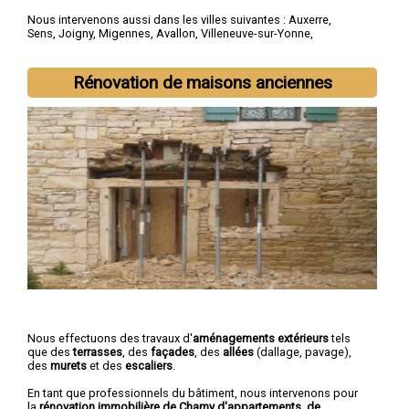
Nous intervenons aussi dans les villes suivantes :
Auxerre
,
Sens
,
Joigny
,
Migennes
,
Avallon
,
Villeneuve-sur-Yonne
,
Tonnerre
,
Saint-Florentin
,
Paron
,
Monéteau
Rénovation de maisons anciennes
Nous effectuons des travaux d'
aménagements extérieurs
tels
que des
terrasses
, des
façades
, des
allées
(dallage, pavage),
des
murets
et des
escaliers
.
En tant que professionnels du bâtiment, nous intervenons pour
la
rénovation immobilière de Charny d'appartements, de