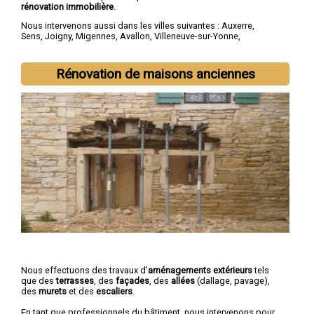
rénovation immobilière
.
Nous intervenons aussi dans les villes suivantes :
Auxerre
,
Sens
,
Joigny
,
Migennes
,
Avallon
,
Villeneuve-sur-Yonne
,
Tonnerre
,
Saint-Florentin
,
Paron
,
Monéteau
Rénovation de maisons anciennes
Nous effectuons des travaux d'
aménagements extérieurs
tels
que des
terrasses
, des
façades
, des
allées
(dallage, pavage),
des
murets
et des
escaliers
.
En tant que professionnels du bâtiment, nous intervenons pour