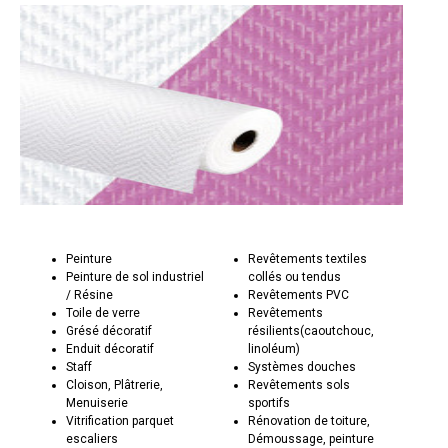
Peinture
Revêtements textiles
Peinture de sol industriel
collés ou tendus
/ Résine
Revêtements PVC
Toile de verre
Revêtements
Grésé décoratif
résilients(caoutchouc,
Enduit décoratif
linoléum)
Staff
Systèmes douches
Cloison, Plâtrerie,
Revêtements sols
Menuiserie
sportifs
Vitrification parquet
Rénovation de toiture,
escaliers
Démoussage, peinture