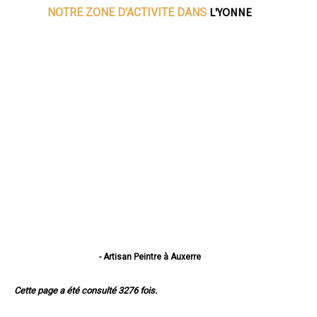
L'YONNE
NOTRE ZONE D'ACTIVITE DANS
- Artisan Peintre à Auxerre
- Artisan Peintre à Sens
- Artisan Peintre à Joigny
Cette page a été consulté 3276 fois.
- Artisan Peintre à Migennes
- Artisan Peintre à Avallon