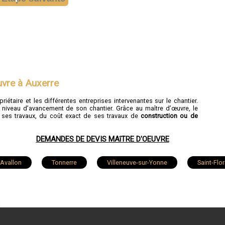
uvre à Auxerre
priétaire et les différentes entreprises intervenantes sur le chantier.
u niveau d’avancement de son chantier. Grâce au maître d’œuvre, le
 ses travaux, du coût exact de ses travaux de
construction ou de
DEMANDES DE DEVIS MAîTRE D'OEUVRE
Avallon
Tonnerre
Villeneuve-sur-Yonne
Saint-Flor
Pont-sur-Yonne
Appoigny
Villeneuve-la-Guyard
S
Champigny
Héry
Véron
Saint-Fargeau
V