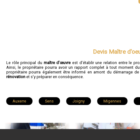
Devis Maître d'oe
Le rôle principal du
maître d’œuvre
est d’établir une relation entre le pro
Ainsi, le propriétaire pourra avoir un rapport complet à tout moment d
propriétaire pourra également être informé en amont du démarrage de
rénovation
et s’y préparer en conséquence.
Auxerre
Sens
Joigny
Migennes
Saint-Georges-sur-Baulche
Brienon-sur-Armançon
Saint-Julien-du-Sault
Chablis
Chevannes