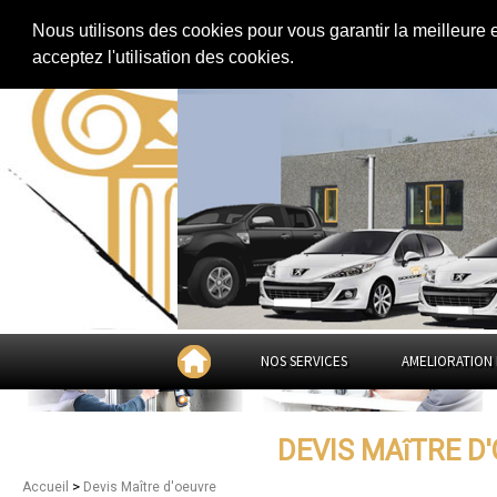
Extension de maison
|
Rénovation de maison
|
Aménagement des combles
Nous utilisons des cookies pour vous garantir la meilleure 
Devis Maître d'oeuvre à
A
acceptez l'utilisation des cookies.
NOS SERVICES
AMELIORATION 
DEVIS MAîTRE D
>
Accueil
Devis Maître d'oeuvre