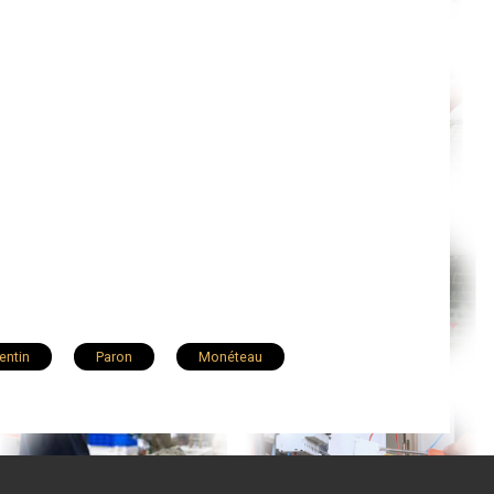
entin
Paron
Monéteau
aint-Clément
Toucy
Cheny
illeblevin
Charny
Gurgy
Venoy