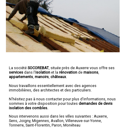
La société
SOCOREBAT
, située près de Auxerre vous offre ses
services
dans l'
isolation
et la
rénovation
de
maisons
,
appartements
,
manoirs
,
châteaux
.
Nous travaillons essentiellement avec des agences
immobilières, des architectes et des particuliers.
N'hésitez pas à nous contacter pour plus d'informations, nous
sommes à votre disposition pour toutes
demandes de devis
isolation des combles.
Nous intervenons aussi dans les villes suivantes :
Auxerre
,
Sens
,
Joigny
,
Migennes
,
Avallon
,
Villeneuve-sur-Yonne
,
Tonnerre
,
Saint-Florentin
,
Paron
,
Monéteau