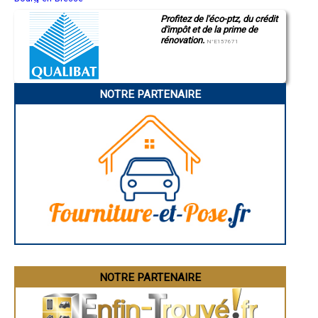
Saint-Quentin
- Installateur poseur Poêles à Bois à Saint-Agnan
Profitez de l'éco-ptz, du crédit
Montluçon
- Installateur poseur Poêles à Bois à Coulanges-la-Vineuse
d'impôt et de la prime de
Manosque
- Installateur poseur Poêles à Bois à Bonnard
rénovation.
Gap
N°E157671
- Installateur poseur Poêles à Bois à Ravières
Nice
- Installateur poseur Poêles à Bois à Courson-les-Carrières
Annonay
Charleville-Mézières
- Installateur poseur Poêles à Bois à Cerisiers
Pamiers
- Installateur poseur Poêles à Bois à Dixmont
NOTRE PARTENAIRE
Troyes
- Installateur poseur Poêles à Bois à Treigny
Narbonne
- Installateur poseur Poêles à Bois à Chemilly-sur-Yonne
Rodez
- Installateur poseur Poêles à Bois à Parly
Marseille
Caen
- Installateur poseur Poêles à Bois à Escamps
Aurillac
- Installateur poseur Poêles à Bois à Courtois-sur-Yonne
Angoulême
- Installateur poseur Poêles à Bois à Villefargeau
La Rochelle
- Installateur poseur Poêles à Bois à Villethierry
Bourges
- Installateur poseur Poêles à Bois à Marsangy
Brive-la-Gaillarde
Dijon
- Installateur poseur Poêles à Bois à Cravant
Saint-Brieuc
- Installateur poseur Poêles à Bois à Bassou
Guéret
- Installateur poseur Poêles à Bois à Étigny
Périgueux
- Installateur poseur Poêles à Bois à Bussy-en-Othe
Besançon
- Installateur poseur Poêles à Bois à Champlost
Valence
Évreux
- Installateur poseur Poêles à Bois à L'Isle-sur-Serein
Chartres
NOTRE PARTENAIRE
- Installateur poseur Poêles à Bois à Domats
Brest
- Installateur poseur Poêles à Bois à Magny
Nîmes
- Installateur poseur Poêles à Bois à Mont-Saint-Sulpice
Toulouse
- Installateur poseur Poêles à Bois à La Celle-Saint-Cyr
Auch