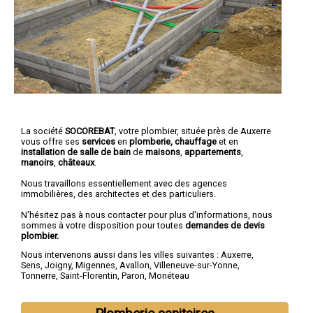
La société
SOCOREBAT
, votre plombier, située près de Auxerre
vous offre ses
services
en
plomberie, chauffage
et en
installation de salle de bain
de
maisons
,
appartements
,
manoirs
,
châteaux
.
Nous travaillons essentiellement avec des agences
immobilières, des architectes et des particuliers.
N'hésitez pas à nous contacter pour plus d'informations, nous
sommes à votre disposition pour toutes
demandes de devis
plombier.
Nous intervenons aussi dans les villes suivantes :
Auxerre
,
Sens
,
Joigny
,
Migennes
,
Avallon
,
Villeneuve-sur-Yonne
,
Tonnerre
,
Saint-Florentin
,
Paron
,
Monéteau