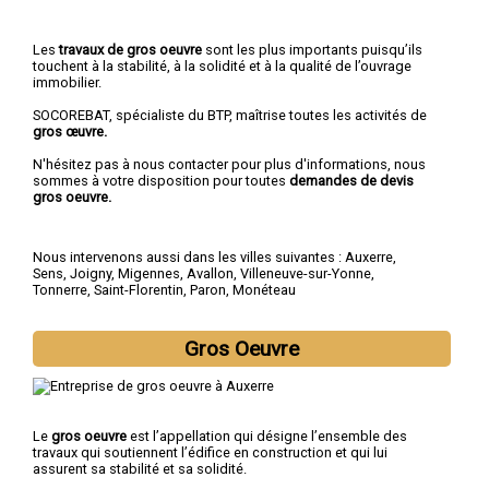
Les
travaux de gros oeuvre
sont les plus importants puisqu’ils
touchent à la stabilité, à la solidité et à la qualité de l’ouvrage
immobilier.
SOCOREBAT, spécialiste du BTP, maîtrise toutes les activités de
gros œuvre.
N'hésitez pas à nous contacter pour plus d'informations, nous
sommes à votre disposition pour toutes
demandes de devis
gros oeuvre.
Nous intervenons aussi dans les villes suivantes :
Auxerre
,
Sens
,
Joigny
,
Migennes
,
Avallon
,
Villeneuve-sur-Yonne
,
Tonnerre
,
Saint-Florentin
,
Paron
,
Monéteau
Gros Oeuvre
Le
gros oeuvre
est l’appellation qui désigne l’ensemble des
travaux qui soutiennent l’édifice en construction et qui lui
assurent sa stabilité et sa solidité.