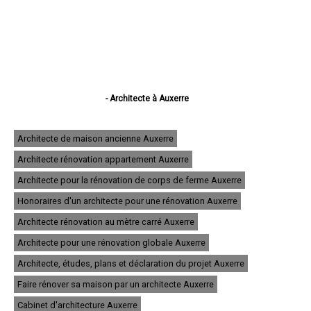
- Architecte à Auxerre
- Architecte à Sens
- Architecte à Joigny
- Architecte à Migennes
Architecte de maison ancienne Auxerre
- Architecte à Avallon
Architecte rénovation appartement Auxerre
- Architecte à Tonnerre
- Architecte à Villeneuve-sur-Yonne
Architecte pour la rénovation de corps de ferme Auxerre
- Architecte à Saint-Florentin
- Architecte à Paron
Honoraires d'un architecte pour une rénovation Auxerre
- Architecte à Monéteau
Architecte rénovation au mètre carré Auxerre
- Architecte à Saint-Georges-sur-Baulche
- Architecte à Brienon-sur-Armançon
Architecte pour une rénovation globale Auxerre
- Architecte à Pont-sur-Yonne
- Architecte à Appoigny
Architecte, études, plans et déclaration du projet Auxerre
- Architecte à Villeneuve-la-Guyard
Faire rénover sa maison par un architecte Auxerre
- Architecte à Saint-Clément
- Architecte à Toucy
Cabinet d'architecture Auxerre