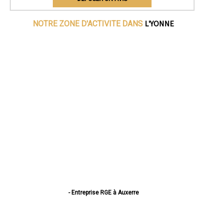
L'YONNE
NOTRE ZONE D'ACTIVITE DANS
- Entreprise RGE à Auxerre
- Entreprise RGE à Sens
- Entreprise RGE à Joigny
- Entreprise RGE à Migennes