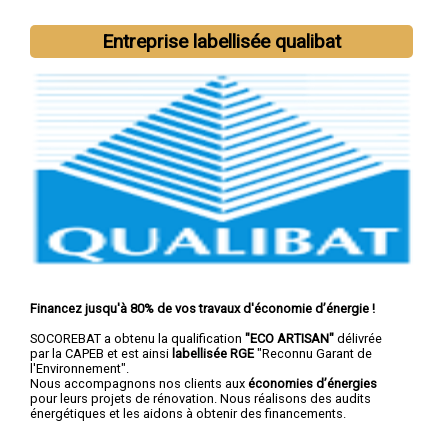
Nous intervenons aussi dans les villes suivantes :
Auxerre
,
Sens
,
Joigny
,
Migennes
,
Avallon
,
Villeneuve-sur-Yonne
,
Entreprise labellisée qualibat
Tonnerre
,
Saint-Florentin
,
Paron
,
Monéteau
Financez jusqu'à 80% de vos travaux d'économie d’énergie !
SOCOREBAT a obtenu la qualification
"ECO ARTISAN"
délivrée
par la CAPEB et est ainsi
labellisée RGE
"Reconnu Garant de
l'Environnement".
Nous accompagnons nos clients aux
économies d’énergies
pour leurs projets de rénovation. Nous réalisons des audits
énergétiques et les aidons à obtenir des financements.