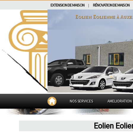
EXTENSION DE MAISON
RÉNOVATION DE MAISON
|
Eolien Eolienne à
Auxe
NOS SERVICES
AMELIORATION 
Eolien Eoli