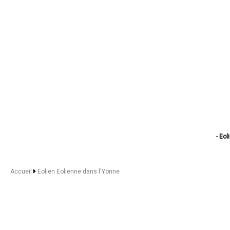
- Eol
- E
- Eo
- Eol
Accueil
Eolien Eolienne dans l'Yonne
- Eo
- Eol
- Eolien Eo
- Eolien
- Eo
- Eol
- Eolien Eolie