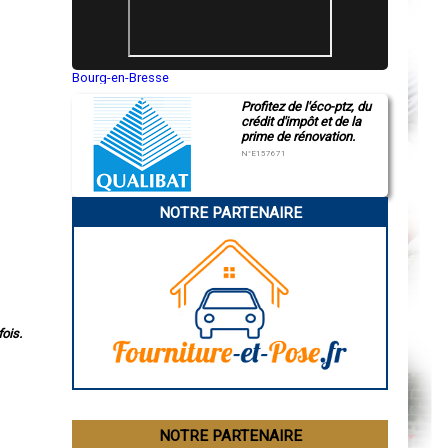
Bourg-en-Bresse
Saint-Quentin
Profitez de l'éco-ptz, du
Montluçon
crédit d'impôt et de la
Manosque
prime de rénovation.
Gap
Nice
N°E157671
Annonay
Charleville-Mézières
Pamiers
NOTRE PARTENAIRE
Troyes
Narbonne
Rodez
Marseille
Caen
Aurillac
Angoulême
La Rochelle
Bourges
ois.
Brive-la-Gaillarde
Dijon
Saint-Brieuc
Guéret
Périgueux
Besançon
NOTRE PARTENAIRE
Valence