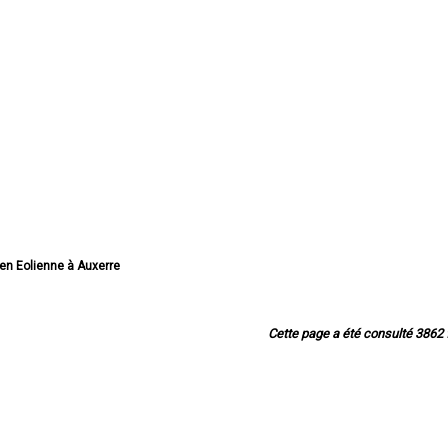
ien Eolienne à Auxerre
olien Eolienne à Sens
lien Eolienne à Joigny
ien Eolienne à Migennes
Cette page a été consulté 3862 f
lien Eolienne à Avallon
ien Eolienne à Tonnerre
lienne à Villeneuve-sur-Yonne
 Eolienne à Saint-Florentin
lien Eolienne à Paron
ien Eolienne à Monéteau
nne à Saint-Georges-sur-Baulche