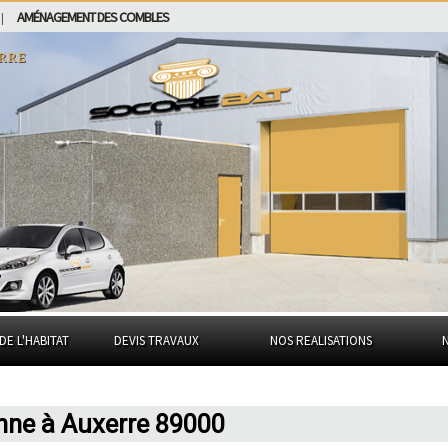
AMÉNAGEMENT DES COMBLES
|
rre
DE L'HABITAT
DEVIS TRAVAUX
NOS REALISATIONS
enne à Auxerre 89000