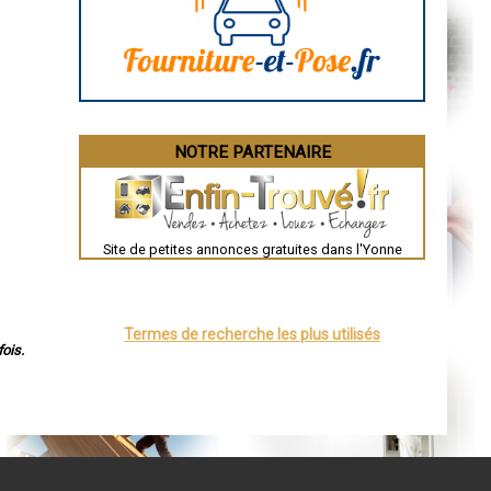
Angoulême
La Rochelle
Bourges
Brive-la-Gaillarde
Dijon
Saint-Brieuc
Guéret
Périgueux
Besançon
NOTRE PARTENAIRE
Valence
Évreux
Chartres
Brest
Nîmes
Toulouse
Site de petites annonces gratuites dans l'Yonne
Auch
Bordeaux
Montpellier
Rennes
Châteauroux
Termes de recherche les plus utilisés
Tours
ois.
Grenoble
Dole
Mont-de-Marsan
Blois
Saint-Étienne
Le Puy-en-Velay
Nantes
Orléans
Cahors