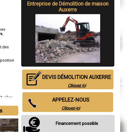
Entreprise de Démolition de maison
Auxerre
 ses
rs
,
et des
sposition
DEVIS DÉMOLITION AUXERRE
Cliquez ici
,
Avallon
,
APPELEZ-NOUS
Cliquez-ici
s
Financement possible