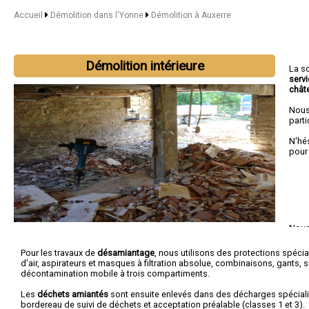
Accueil
Démolition dans l'Yonne
Démolition à Auxerre
Démolition intérieure
La s
serv
chât
Nous
parti
N'hé
pou
Nous 
Vill
Pour les travaux de
désamiantage
, nous utilisons des protections spécia
d'air, aspirateurs et masques à filtration absolue, combinaisons, gants, 
décontamination mobile à trois compartiments.
Les
déchets amiantés
sont ensuite enlevés dans des décharges spécial
bordereau de suivi de déchets et acceptation préalable (classes 1 et 3).