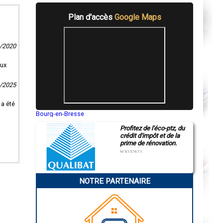
Plan d'accès
Google Maps
9/2020
eux
3/2025
 a été
Bourg-en-Bresse
Saint-Quentin
Profitez de l'éco-ptz, du
Montluçon
crédit d'impôt et de la
Manosque
prime de rénovation.
Gap
Nice
N°E157671
Annonay
Charleville-Mézières
Pamiers
NOTRE PARTENAIRE
Troyes
Narbonne
Rodez
Marseille
Caen
Aurillac