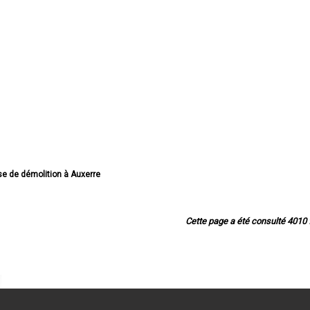
ise de démolition à Auxerre
rise de démolition à Sens
ise de démolition à Joigny
se de démolition à Migennes
Cette page a été consulté 4010 f
ise de démolition à Avallon
se de démolition à Tonnerre
démolition à Villeneuve-sur-Yonne
de démolition à Saint-Florentin
rise de démolition à Paron
se de démolition à Monéteau
molition à Saint-Georges-sur-Baulche